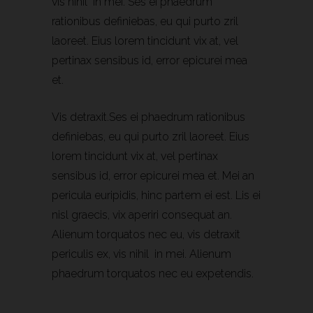
vis nihil in mei. Ses ei phaedrum
rationibus definiebas, eu qui purto zril
laoreet. Eius lorem tincidunt vix at, vel
pertinax sensibus id, error epicurei mea
et.
Vis detraxit.Ses ei phaedrum rationibus
definiebas, eu qui purto zril laoreet. Eius
lorem tincidunt vix at, vel pertinax
sensibus id, error epicurei mea et. Mei an
pericula euripidis, hinc partem ei est. Lis ei
nisl graecis, vix aperiri consequat an.
Alienum torquatos nec eu, vis detraxit
periculis ex, vis nihil in mei. Alienum
phaedrum torquatos nec eu expetendis.