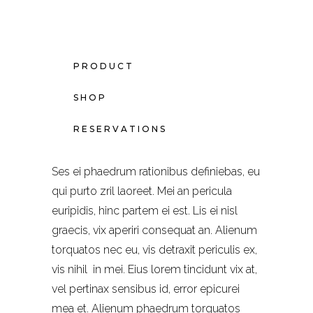
PRODUCT
SHOP
RESERVATIONS
Ses ei phaedrum rationibus definiebas, eu
qui purto zril laoreet. Mei an pericula
euripidis, hinc partem ei est. Lis ei nisl
graecis, vix aperiri consequat an. Alienum
torquatos nec eu, vis detraxit periculis ex,
vis nihil in mei. Eius lorem tincidunt vix at,
vel pertinax sensibus id, error epicurei
mea et. Alienum phaedrum torquatos