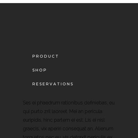
PRODUCT
SHOP
RESERVATIONS
Ses ei phaedrum rationibus definiebas, eu
qui purto zril laoreet. Mei an pericula
euripidis, hinc partem ei est. Lis ei nisl
graecis, vix aperiri consequat an. Alienum
torquatos nec eu, vis detraxit periculis ex,