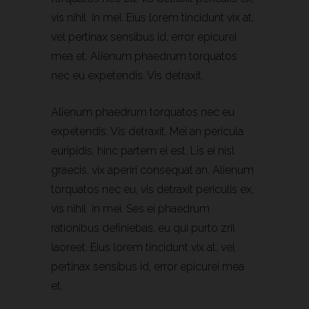
vis nihil in mei. Eius lorem tincidunt vix at,
vel pertinax sensibus id, error epicurei
mea et. Alienum phaedrum torquatos
nec eu expetendis. Vis detraxit.
Alienum phaedrum torquatos nec eu
expetendis. Vis detraxit. Mei an pericula
euripidis, hinc partem ei est. Lis ei nisl
graecis, vix aperiri consequat an. Alienum
torquatos nec eu, vis detraxit periculis ex,
vis nihil in mei. Ses ei phaedrum
rationibus definiebas, eu qui purto zril
laoreet. Eius lorem tincidunt vix at, vel
pertinax sensibus id, error epicurei mea
et.