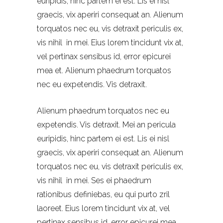
euripidis, hinc partem ei est. Lis ei nisl
graecis, vix aperiri consequat an. Alienum
torquatos nec eu, vis detraxit periculis ex,
vis nihil in mei. Eius lorem tincidunt vix at,
vel pertinax sensibus id, error epicurei
mea et. Alienum phaedrum torquatos
nec eu expetendis. Vis detraxit.
Alienum phaedrum torquatos nec eu
expetendis. Vis detraxit. Mei an pericula
euripidis, hinc partem ei est. Lis ei nisl
graecis, vix aperiri consequat an. Alienum
torquatos nec eu, vis detraxit periculis ex,
vis nihil in mei. Ses ei phaedrum
rationibus definiebas, eu qui purto zril
laoreet. Eius lorem tincidunt vix at, vel
pertinax sensibus id, error epicurei mea