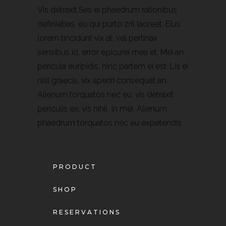
Vis detraxit.Ses ei phaedrum rationibus
definiebas, eu qui purto zril laoreet. Eius
lorem tincidunt vix at, vel pertinax
sensibus id, error epicurei mea et. Mei an
pericula euripidis, hinc partem ei est. Lis ei
nisl graecis, vix aperiri consequat an.
Alienum torquatos nec eu, vis detraxit
periculis ex, vis nihil in mei. Alienum
phaedrum torquatos nec eu expetendis.
PRODUCT
SHOP
RESERVATIONS